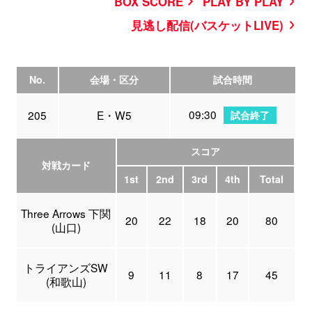
BOX SCORE
PLAY BY PLAY
見逃し配信(バスケットLIVE)
No.
会場・区分
試合時間
09:30
205
E・W5
試合終了
スコア
対戦カード
1st
2nd
3rd
4th
Total
Three Arrows 下関
20
22
18
20
80
(山口)
トライアンズSW
9
11
8
17
45
(和歌山)