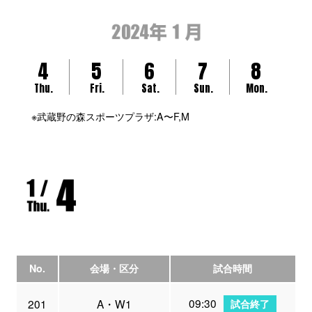
4
5
6
7
8
Thu.
Fri.
Sat.
Sun.
Mon.
※武蔵野の森スポーツプラザ:A〜F,M
No.
会場・区分
試合時間
09:30
201
A・W1
試合終了