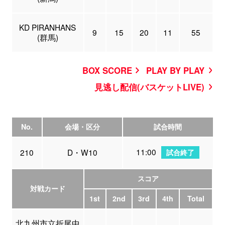
KD PIRANHANS
9
15
20
11
55
(群馬)
BOX SCORE
PLAY BY PLAY
見逃し配信(バスケットLIVE)
No.
会場・区分
試合時間
11:00
210
D・W10
試合終了
スコア
対戦カード
1st
2nd
3rd
4th
Total
北九州市立折尾中