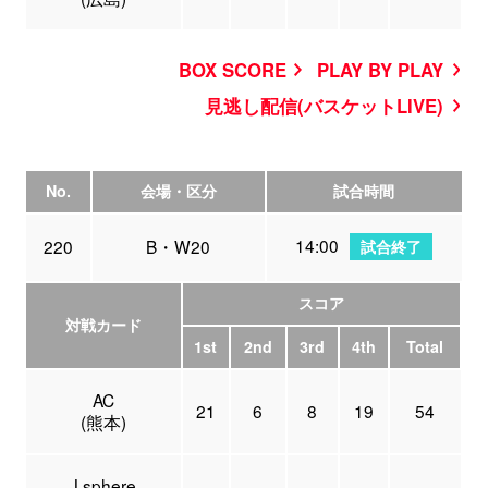
BOX SCORE
PLAY BY PLAY
見逃し配信(バスケットLIVE)
No.
会場・区分
試合時間
14:00
220
B・W20
試合終了
スコア
対戦カード
1st
2nd
3rd
4th
Total
AC
21
6
8
19
54
(熊本)
J,sphere