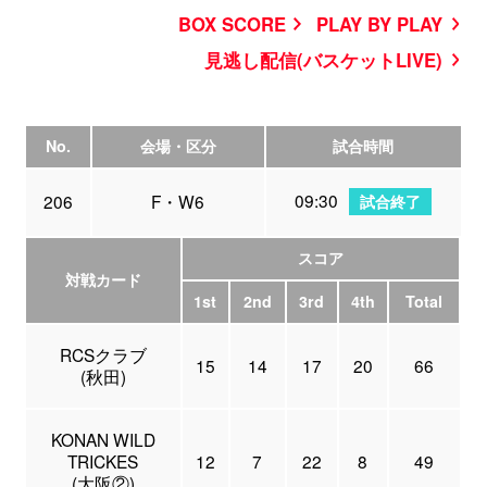
BOX SCORE
PLAY BY PLAY
見逃し配信(バスケットLIVE)
No.
会場・区分
試合時間
09:30
206
F・W6
試合終了
スコア
対戦カード
1st
2nd
3rd
4th
Total
RCSクラブ
15
14
17
20
66
(秋田)
KONAN WILD
TRICKES
12
7
22
8
49
(大阪②)