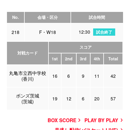
No.
会場・区分
試合時間
12:30
218
F・W18
試合終了
スコア
対戦カード
1st
2nd
3rd
4th
Total
丸亀市立西中学校
16
6
9
11
42
(香川)
ボンズ茨城
19
12
6
20
57
(茨城)
BOX SCORE
PLAY BY PLAY
見逃し配信(バスケットLIVE)