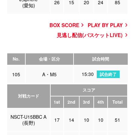
26
15
20
24
85
(愛知)
BOX SCORE
PLAY BY PLAY
見逃し配信(バスケットLIVE)
No.
会場・区分
試合時間
15:30
105
A・M5
試合終了
スコア
対戦カード
1st
2nd
3rd
4th
Total
NSCT-U15BBC A
17
14
10
10
51
(長野)