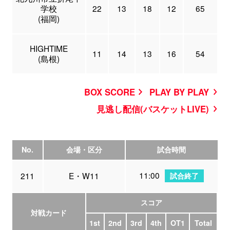
学校
22
13
18
12
65
(福岡)
HIGHTIME
11
14
13
16
54
(島根)
BOX SCORE
PLAY BY PLAY
見逃し配信(バスケットLIVE)
No.
会場・区分
試合時間
11:00
211
E・W11
試合終了
スコア
対戦カード
1st
2nd
3rd
4th
OT1
Total