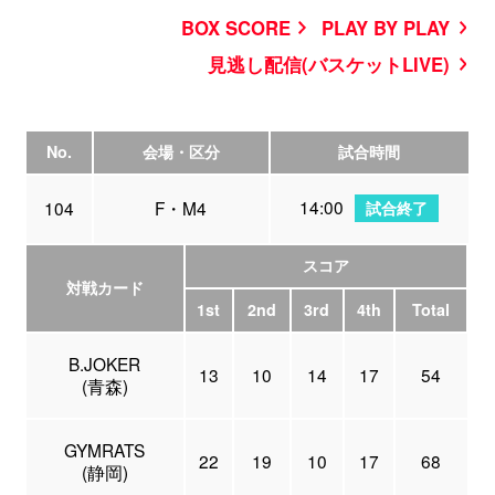
BOX SCORE
PLAY BY PLAY
見逃し配信(バスケットLIVE)
No.
会場・区分
試合時間
14:00
104
F・M4
試合終了
スコア
対戦カード
1st
2nd
3rd
4th
Total
B.JOKER
13
10
14
17
54
(青森)
GYMRATS
22
19
10
17
68
(静岡)