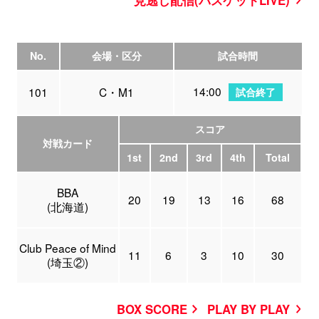
No.
会場・区分
試合時間
14:00
101
C・M1
試合終了
スコア
対戦カード
1st
2nd
3rd
4th
Total
BBA
20
19
13
16
68
(北海道)
Club Peace of Mind
11
6
3
10
30
(埼玉②)
BOX SCORE
PLAY BY PLAY