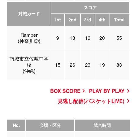
スコア
対戦カード
1st
2nd
3rd
4th
Total
Ramper
9
13
13
20
55
(神奈川②)
南城市立佐敷中学
校
15
26
23
19
83
(沖縄)
BOX SCORE
PLAY BY PLAY
見逃し配信(バスケットLIVE)
No.
会場・区分
試合時間