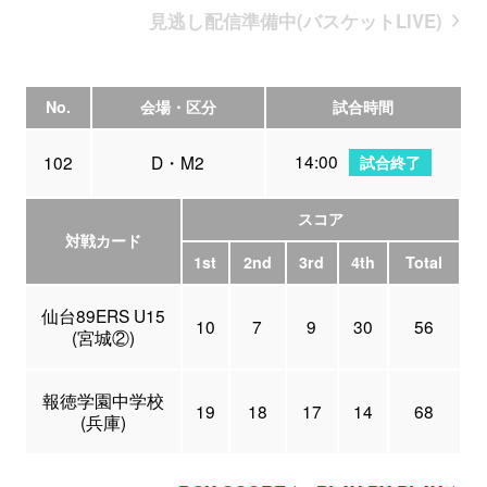
見逃し配信準備中(バスケットLIVE)
No.
会場・区分
試合時間
14:00
102
D・M2
試合終了
スコア
対戦カード
1st
2nd
3rd
4th
Total
仙台89ERS U15
10
7
9
30
56
(宮城②)
報徳学園中学校
19
18
17
14
68
(兵庫)