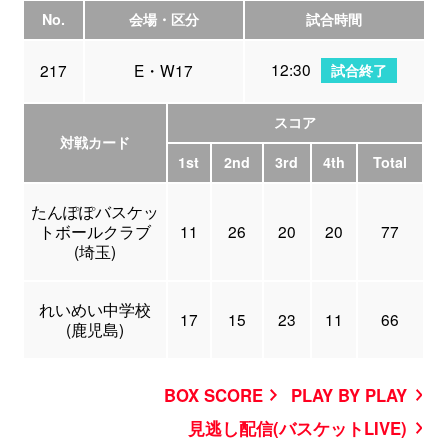
No.
会場・区分
試合時間
12:30
217
E・W17
試合終了
スコア
対戦カード
1st
2nd
3rd
4th
Total
たんぽぽバスケッ
トボールクラブ
11
26
20
20
77
(埼玉)
れいめい中学校
17
15
23
11
66
(鹿児島)
BOX SCORE
PLAY BY PLAY
見逃し配信(バスケットLIVE)