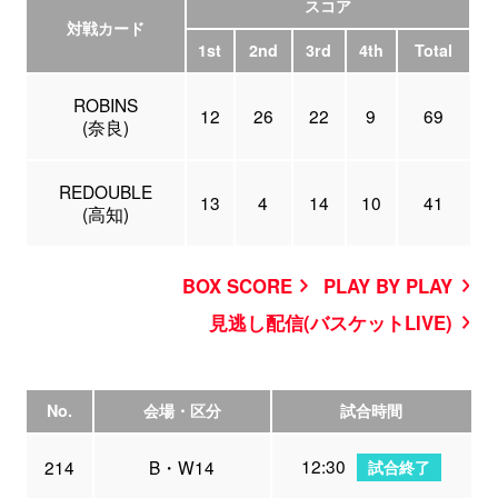
スコア
対戦カード
1st
2nd
3rd
4th
Total
ROBINS
12
26
22
9
69
(奈良)
REDOUBLE
13
4
14
10
41
(高知)
BOX SCORE
PLAY BY PLAY
見逃し配信(バスケットLIVE)
No.
会場・区分
試合時間
12:30
214
B・W14
試合終了