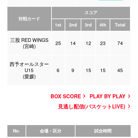
スコア
対戦カード
1st
2nd
3rd
4th
Total
三股 RED WINGS
25
14
12
23
74
(宮崎)
西予オールスター
U15
6
9
15
15
45
(愛媛)
BOX SCORE
PLAY BY PLAY
見逃し配信(バスケットLIVE)
No.
会場・区分
試合時間