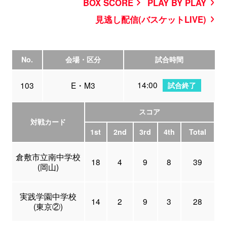
BOX SCORE
PLAY BY PLAY
見逃し配信(バスケットLIVE)
No.
会場・区分
試合時間
14:00
103
E・M3
試合終了
スコア
対戦カード
1st
2nd
3rd
4th
Total
倉敷市立南中学校
18
4
9
8
39
(岡山)
実践学園中学校
14
2
9
3
28
(東京②)