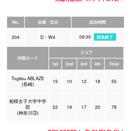
No.
会場・区分
試合時間
09:30
204
D・W4
試合終了
スコア
対戦カード
1st
2nd
3rd
4th
Total
Togitsu ABLAZE
15
10
12
18
55
(長崎)
相模女子大学中学
部
22
19
17
20
78
(神奈川③)