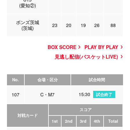
(愛知②)
ボンズ茨城
23
20
19
26
88
(茨城)
BOX SCORE
PLAY BY PLAY
見逃し配信(バスケットLIVE)
No.
会場・区分
試合時間
15:30
107
C・M7
試合終了
スコア
対戦カード
1st
2nd
3rd
4th
Total