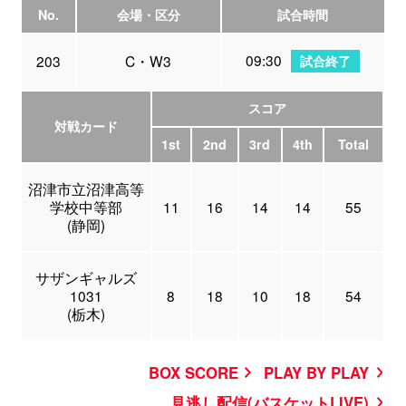
No.
会場・区分
試合時間
09:30
203
C・W3
試合終了
スコア
対戦カード
1st
2nd
3rd
4th
Total
沼津市立沼津高等
学校中等部
11
16
14
14
55
(静岡)
サザンギャルズ
1031
8
18
10
18
54
(栃木)
BOX SCORE
PLAY BY PLAY
見逃し配信(バスケットLIVE)