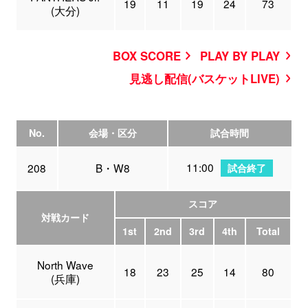
19
11
19
24
73
(大分)
BOX SCORE
PLAY BY PLAY
見逃し配信(バスケットLIVE)
No.
会場・区分
試合時間
11:00
208
B・W8
試合終了
スコア
対戦カード
1st
2nd
3rd
4th
Total
North Wave
18
23
25
14
80
(兵庫)