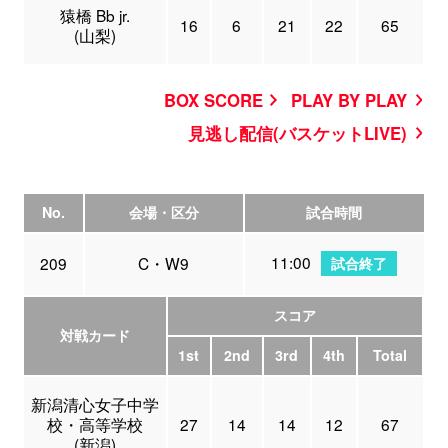
猿橋 Bb jr.
16
6
21
22
65
(山梨)
BOX SCORE
PLAY BY PLAY
見逃し配信(バスケットLIVE)
No.
会場・区分
試合時間
11:00
209
C・W9
試合終了
スコア
対戦カード
1st
2nd
3rd
4th
Total
新潟清心女子中学
校・高等学校
27
14
14
12
67
(新潟)