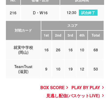
No.
会場・区分
試合時間
12:30
216
D・W16
試合終了
スコア
対戦カード
1st
2nd
3rd
4th
Total
就実中学校
16
26
16
10
68
(岡山)
TeamTrust
9
10
19
12
50
(滋賀)
BOX SCORE
PLAY BY PLAY
見逃し配信(バスケットLIVE)