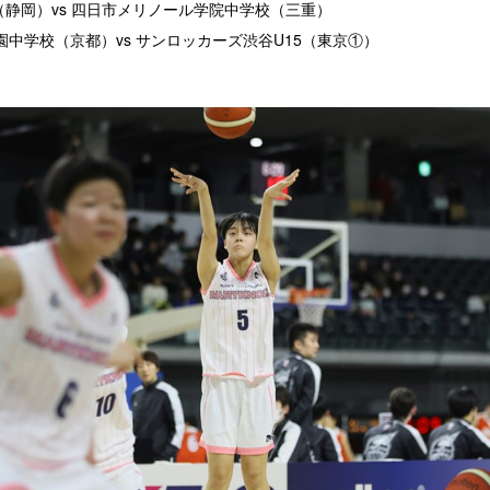
ATS（静岡）vs 四日市メリノール学院中学校（三重）
学園中学校（京都）vs サンロッカーズ渋谷U15（東京①）