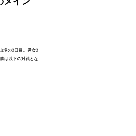
のメイン
は山場の3日目。男女3
決勝は以下の対戦とな