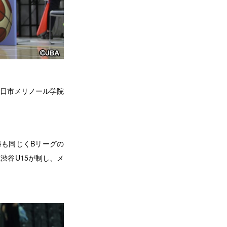
四日市メリノール学院
勝も同じくBリーグの
渋谷U15が制し、メ