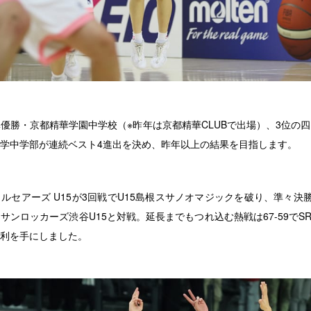
優勝・京都精華学園中学校（※昨年は京都精華CLUBで出場）、3位の
学中学部が連続ベスト4進出を決め、昨年以上の結果を目指します。
ルセアーズ U15が3回戦でU15島根スサノオマジックを破り、準々決
サンロッカーズ渋谷U15と対戦。延長までもつれ込む熱戦は67-59でSR
利を手にしました。